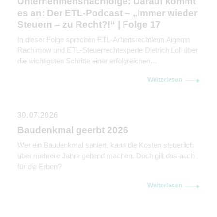
Unternehmensnachfolge: Darauf kommt
es an: Der ETL-Podcast – „Immer wieder
Steuern – zu Recht?!“ | Folge 17
In dieser Folge sprechen ETL-Arbeitsrechtlerin Aigerim
Rachimow und ETL-Steuerrechtexperte Dietrich Loll über
die wichtigsten Schritte einer erfolgreichen
Unternehmensnachfolge. Sie erklären, warum
Weiterlesen
Kommunikation genauso wichtig ist wie rechtliche und
steuerliche Gestaltung.
30.07.2026
Baudenkmal geerbt 2026
Wer ein Baudenkmal saniert, kann die Kosten steuerlich
über mehrere Jahre geltend machen. Doch gilt das auch
für die Erben?
Weiterlesen