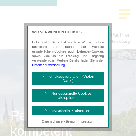
WIR VERWENDEN COOKIES
Schmidt & Partner
Steuerberatung in Merseburg
Entscheiden Sie selbst, ob diese Website neben
funktionell zum Betrieb der Website
erforderlichen Cookies auch Betreiber-Cookies
sowie Cookies für Tracking und Targeting
verwenden darf. Weitere Details finden Sie in der
Datenschutzerklärung
.
✓ Ich akzeptiere alle (Vielen
Dank!)
✕ Nur essenzielle Cookies
akzeptieren
Persönlich,
✎ Individuelle Präferenzen
·
Datenschutzerklärung
Impressum
Notwendige Cookies
kompetent
Diese Cookies sind erforderlich, um die
grundlegende Funktionalität der Website