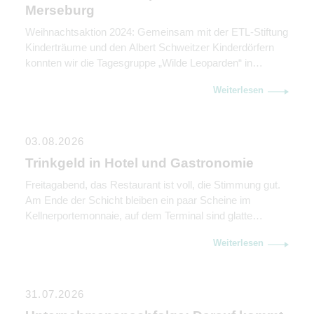
Merseburg
Weihnachtsaktion 2024: Gemeinsam mit der ETL-Stiftung
Kinderträume und den Albert Schweitzer Kinderdörfern
konnten wir die Tagesgruppe „Wilde Leoparden“ in
Merseburg unterstützen.
Weiterlesen
03.08.2026
Trinkgeld in Hotel und Gastronomie
Freitagabend, das Restaurant ist voll, die Stimmung gut.
Am Ende der Schicht bleiben ein paar Scheine im
Kellnerportemonnaie, auf dem Terminal sind glatte
Beträge gebucht – und wie so oft stellt sich eine
Weiterlesen
scheinbar einfache Frage: Wem gehört das Trinkgeld
eigentlich, und wie bleibt es steuerfrei? Was im
hektischen Alltag nebenbei läuft, ist steuerlich alles […]
31.07.2026