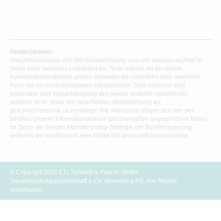
Genderhinweis:
Gleichbehandlung und Gleichberechtigung sind uns überaus wichtig! Im
Sinne einer besseren Lesbarkeit der Texte wählen wir für unsere
Kommunikationskanäle jedoch entweder die männliche oder weibliche
Form von personenbezogenen Hauptwörtern. Dies impliziert aber
keinesfalls eine Benachteiligung des jeweils anderen Geschlechts,
sondern ist im Sinne der sprachlichen Vereinfachung als
geschlechtsneutral zu verstehen. Alle Menschen mögen sich von den
Inhalten unserer Informationskanäle gleichermaßen angesprochen fühlen.
Im Sinne der Gender Mainstreaming-Strategie der Bundesregierung
vertreten wir ausdrücklich eine Politik der gleichstellungssensiblen
Informationsvermittlung.
© Copyright 2026 ETL Schmidt & Partner GmbH
Steuerberatungsgesellschaft & Co. Merseburg KG. Alle Rechte
vorbehalten.