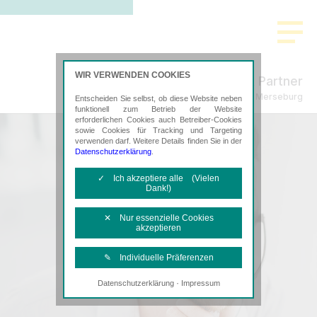
WIR VERWENDEN COOKIES
Schmidt & Partner
Steuerberatung in Merseburg
Entscheiden Sie selbst, ob diese Website neben
funktionell zum Betrieb der Website
erforderlichen Cookies auch Betreiber-Cookies
sowie Cookies für Tracking und Targeting
verwenden darf. Weitere Details finden Sie in der
Datenschutzerklärung
.
✓ Ich akzeptiere alle (Vielen
Dank!)
✕ Nur essenzielle Cookies
akzeptieren
✎ Individuelle Präferenzen
·
Datenschutzerklärung
Impressum
Notwendige Cookies
Diese Cookies sind erforderlich, um die
grundlegende Funktionalität der Website