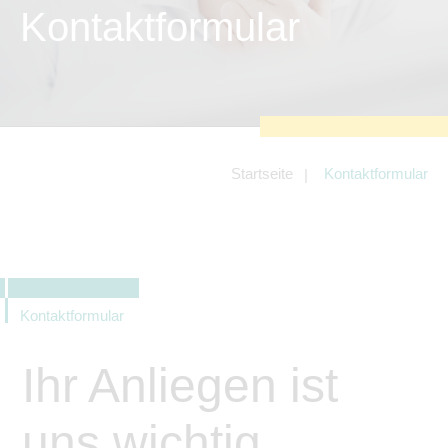
zu sichern.
Kontaktformular
Tracking- und Targeting-Cookies
Diese Cookies sind erforderlich, um
unsere Website auf Ihre Bedürfnisse hin
zu optimieren. Hierzu gehört eine
bedarfsgerechte Gestaltung und
fortlaufende Verbesserung unseres
Angebotes einschließlich der
Verknüpfung zu Social-Media-
Angeboten von z.B. Facebook und
Startseite
Kontaktformular
LinkedIn.
Betreibercookies
Diese Cookies sind erforderlich, um z.B.
Google Maps zu nutzen oder
eingebettete Videos abspielen zu
können.
Kontaktformular
Ihr Anliegen ist
uns wichtig.