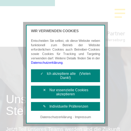
WIR VERWENDEN COOKIES
Schmidt & Partner
Steuerberatung in Merseburg
Entscheiden Sie selbst, ob diese Website neben
funktionell zum Betrieb der Website
erforderlichen Cookies auch Betreiber-Cookies
sowie Cookies für Tracking und Targeting
verwenden darf. Weitere Details finden Sie in der
Datenschutzerklärung
.
✓ Ich akzeptiere alle (Vielen
Dank!)
✕ Nur essenzielle Cookies
akzeptieren
Unsere
Stellenangebote
✎ Individuelle Präferenzen
·
Datenschutzerklärung
Impressum
Notwendige Cookies
Diese Cookies sind erforderlich, um die
Jetzt Teil unseres Teams werden und die Zukunft
grundlegende Funktionalität der Website