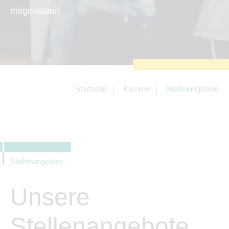
zu sichern.
mitgestalten
Tracking- und Targeting-Cookies
Diese Cookies sind erforderlich, um
unsere Website auf Ihre Bedürfnisse hin
zu optimieren. Hierzu gehört eine
bedarfsgerechte Gestaltung und
fortlaufende Verbesserung unseres
Angebotes einschließlich der
Verknüpfung zu Social-Media-
Angeboten von z.B. Facebook und
Startseite
Karriere
Stellenangebote
LinkedIn.
Betreibercookies
Diese Cookies sind erforderlich, um z.B.
Google Maps zu nutzen oder
eingebettete Videos abspielen zu
können.
Stellenangebote
Unsere
Stellenangebote