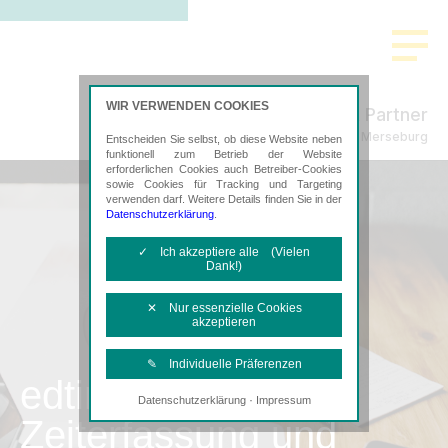
WIR VERWENDEN COOKIES
Schmidt & Partner
Steuerberatung in Merseburg
Entscheiden Sie selbst, ob diese Website neben
funktionell zum Betrieb der Website
erforderlichen Cookies auch Betreiber-Cookies
sowie Cookies für Tracking und Targeting
verwenden darf. Weitere Details finden Sie in der
Datenschutzerklärung
.
✓ Ich akzeptiere alle (Vielen
Dank!)
✕ Nur essenzielle Cookies
akzeptieren
✎ Individuelle Präferenzen
edtime
·
Datenschutzerklärung
Impressum
Notwendige Cookies
Zeiterfassung und
Diese Cookies sind erforderlich, um die
grundlegende Funktionalität der Website