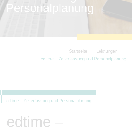
zu sichern.
Personalplanung
Tracking- und Targeting-Cookies
Diese Cookies sind erforderlich, um
unsere Website auf Ihre Bedürfnisse hin
zu optimieren. Hierzu gehört eine
bedarfsgerechte Gestaltung und
fortlaufende Verbesserung unseres
Angebotes einschließlich der
Verknüpfung zu Social-Media-
Angeboten von z.B. Facebook und
Startseite
Leistungen
LinkedIn.
edtime – Zeiterfassung und Personalplanung
Betreibercookies
Diese Cookies sind erforderlich, um z.B.
Google Maps zu nutzen oder
eingebettete Videos abspielen zu
können.
edtime – Zeiterfassung und Personalplanung
edtime –