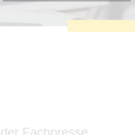
Diese Cookies sind erforderlich, um die grundlegende
Funktionalität der Website zu sichern.
Tracking- und Targeting-Cookies
Diese Cookies sind erforderlich, um unsere Website auf Ihre
Bedürfnisse hin zu optimieren. Hierzu gehört eine
bedarfsgerechte Gestaltung und fortlaufende Verbesserung
unseres Angebotes einschließlich der Verknüpfung zu
Social-Media-Angeboten von z.B. Facebook und LinkedIn.
Betreibercookies
Diese Cookies sind erforderlich, um z.B. Google Maps zu
nutzen oder eingebettete Videos abspielen zu können.
n der Fachpresse